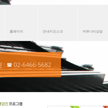
홈페이지
안내키오스크
커뮤니티상담
진
: ☎
02-6466-5682