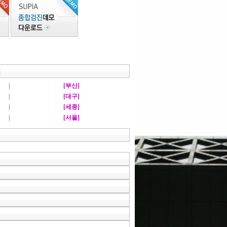
]
|
[부산]
|
[대구]
|
[세종]
|
[서울]