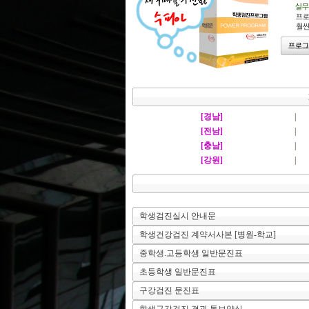
[경남]
|
[전남]
|
[충남]
|
[강원]
|
학생검진실시 안내문
학생건강검진 계약서사본 [병원-학교]
중학생.고등학생 일반문진표
초등학생 일반문진표
구강검진 문진표