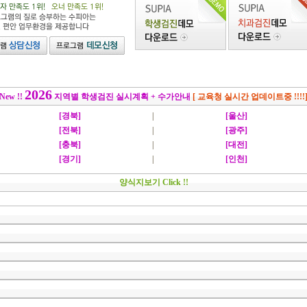
2026
New !!
지역별 학생검진 실시계획 + 수가안내
[ 교육청 실시간 업데이트중 !!!!
[경북]
|
[울산]
[전북]
|
[광주]
[충북]
|
[대전]
[경기]
|
[인천]
양식지보기 Click !!