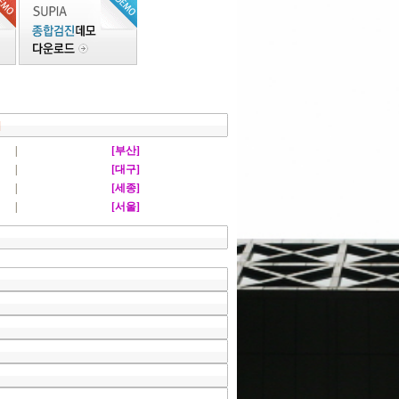
]
|
[부산]
|
[대구]
|
[세종]
|
[서울]