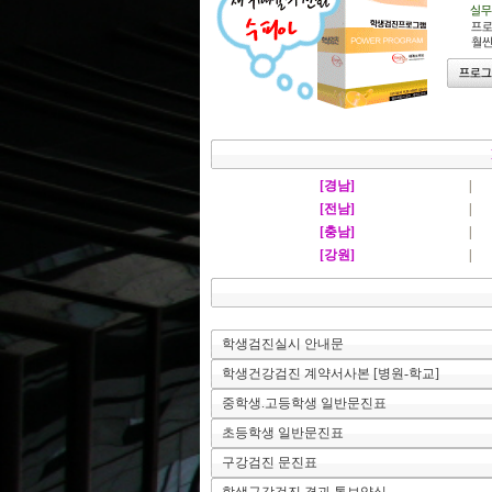
[경남]
|
[전남]
|
[충남]
|
[강원]
|
학생검진실시 안내문
학생건강검진 계약서사본 [병원-학교]
중학생.고등학생 일반문진표
초등학생 일반문진표
구강검진 문진표