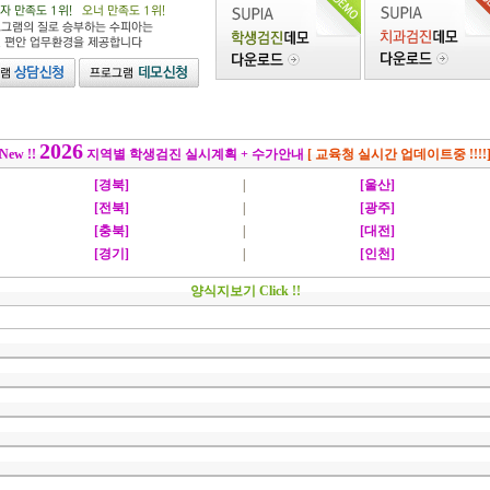
2026
New !!
지역별 학생검진 실시계획 + 수가안내
[ 교육청 실시간 업데이트중 !!!!
[경북]
|
[울산]
[전북]
|
[광주]
[충북]
|
[대전]
[경기]
|
[인천]
양식지보기 Click !!