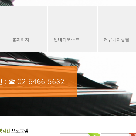
홈페이지
안내키오스크
커뮤니티상담
진
: ☎
02-6466-5682